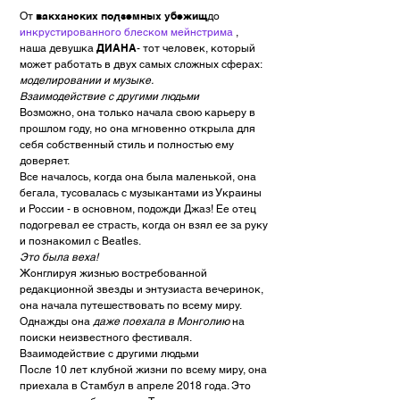
вакханских подземных убежищ
От
до
инкрустированного блеском мейнстрима
,
ДИАНА
наша девушка
- тот человек, который
может работать в двух самых сложных сферах:
моделировании и музыке.
Взаимодействие с другими людьми
Возможно, она только начала свою карьеру в
прошлом году, но она мгновенно открыла для
себя собственный стиль и полностью ему
доверяет.
Все началось, когда она была маленькой, она
бегала, тусовалась с музыкантами из Украины
и России - в основном, подожди Джаз! Ее отец
подогревал ее страсть, когда он взял ее за руку
и познакомил с Beatles.
Это была веха!
Жонглируя жизнью востребованной
редакционной звезды и энтузиаста вечеринок,
она начала путешествовать по всему миру.
Однажды она
даже поехала в Монголию
на
поиски неизвестного фестиваля.
Взаимодействие с другими людьми
После 10 лет клубной жизни по всему миру, она
приехала в Стамбул в апреле 2018 года. Это