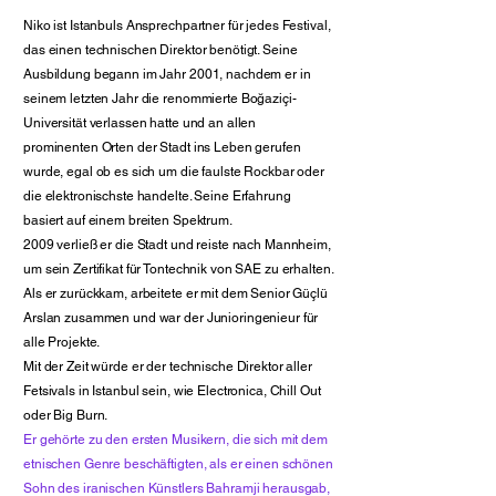
Niko ist Istanbuls Ansprechpartner für jedes Festival,
das einen technischen Direktor benötigt. Seine
Ausbildung begann im Jahr 2001, nachdem er in
seinem letzten Jahr die renommierte Boğaziçi-
Universität verlassen hatte und an allen
prominenten Orten der Stadt ins Leben gerufen
wurde, egal ob es sich um die faulste Rockbar oder
die elektronischste handelte. Seine Erfahrung
basiert auf einem breiten Spektrum.
2009 verließ er die Stadt und reiste nach Mannheim,
um sein Zertifikat für Tontechnik von SAE zu erhalten.
Als er zurückkam, arbeitete er mit dem Senior Güçlü
Arslan zusammen und war der Junioringenieur für
alle Projekte.
Mit der Zeit würde er der technische Direktor aller
Fetsivals in Istanbul sein, wie Electronica, Chill Out
oder Big Burn.
Er gehörte zu den ersten Musikern, die sich mit dem
etnischen Genre beschäftigten, als er einen schönen
Sohn des iranischen Künstlers Bahramji herausgab,